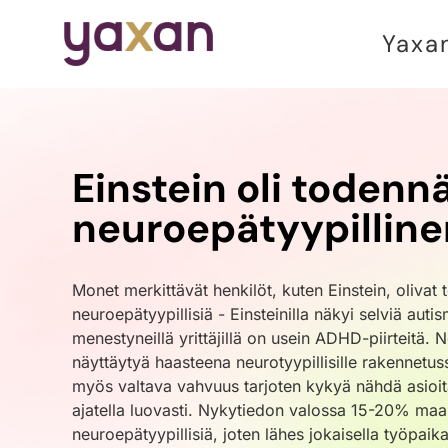
Yaxa
Einstein oli todenn
neuroepätyypilline
Monet merkittävät henkilöt, kuten Einstein, olivat
neuroepätyypillisiä - Einsteinilla näkyi selviä autism
menestyneillä yrittäjillä on usein ADHD-piirteitä. 
näyttäytyä haasteena neurotyypillisille rakennetu
myös valtava vahvuus tarjoten kykyä nähdä asioit
ajatella luovasti. Nykytiedon valossa 15-20% maa
neuroepätyypillisiä, joten lähes jokaisella työpaikal