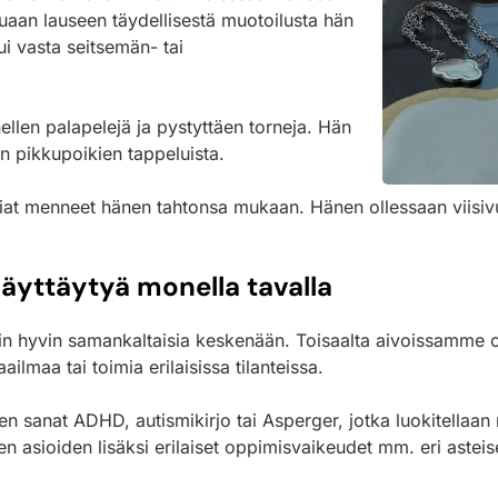
ttuaan lauseen täydellisestä muotoilusta hän
ui vasta seitsemän- tai
ellen palapelejä ja pystyttäen torneja. Hän
en pikkupoikien tappeluista.
siat menneet hänen tahtonsa mukaan. Hänen ollessaan viisivuot
äyttäytyä monella tavalla
osin hyvin samankaltaisia keskenään. Toisaalta aivoissamme
lmaa tai toimia erilaisissa tilanteissa.
 sanat ADHD, autismikirjo tai Asperger, jotka luokitellaan n
 asioiden lisäksi erilaiset oppimisvaikeudet mm. eri asteise