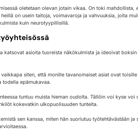
misessä oletetaan olevan jotain vikaa. On toki mahdollista, e
llä on usein taitoja, voimavaroja ja vahvuuksia, joita muil
lmista kuin neurotyypillisillä.
työyhteisössä
tka katsovat asioita tuoreista näkökulmista ja ideoivat boksi
kkapa siten, että monille tavanomaiset asiat ovat toisille t
lla todella epämukavaa.
lanteessa tuntuu muista hieman oudolta. Tällöin voi kyse voi o
enkilöt kokevatkin ulkopuolisuuden tunteita.
kemistä sen kanssa, miten hän suoriutuu työtehtävästään ja sik
rvioitaessa.