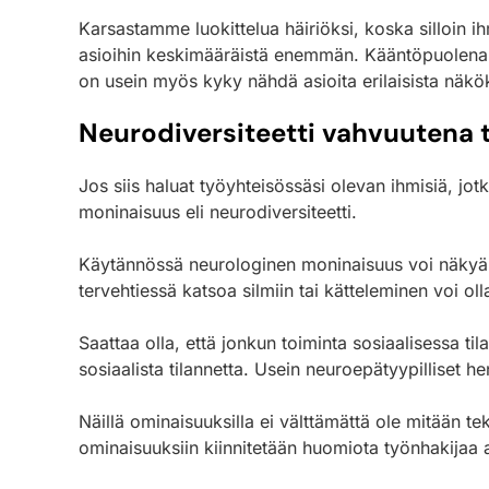
Karsastamme luokittelua häiriöksi, koska silloin ih
asioihin keskimääräistä enemmän. Kääntöpuolena hei
on usein myös kyky nähdä asioita erilaisista näköku
Neurodiversiteetti vahvuutena 
Jos siis haluat työyhteisössäsi olevan ihmisiä, jo
moninaisuus eli neurodiversiteetti.
Käytännössä neurologinen moninaisuus voi näkyä vai
tervehtiessä katsoa silmiin tai kätteleminen voi o
Saattaa olla, että jonkun toiminta sosiaalisessa ti
sosiaalista tilannetta. Usein neuroepätyypilliset h
Näillä ominaisuuksilla ei välttämättä ole mitään te
ominaisuuksiin kiinnitetään huomiota työnhakijaa a