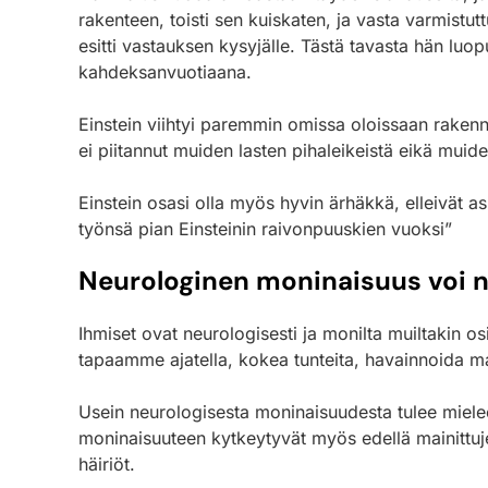
rakenteen, toisti sen kuiskaten, ja vasta varmistu
esitti vastauksen kysyjälle. Tästä tavasta hän luop
kahdeksanvuotiaana.
Einstein viihtyi paremmin omissa oloissaan rakenn
ei piitannut muiden lasten pihaleikeistä eikä muid
Einstein osasi olla myös hyvin ärhäkkä, elleivät a
työnsä pian Einsteinin raivonpuuskien vuoksi”
Neurologinen moninaisuus voi n
Ihmiset ovat neurologisesti ja monilta muiltakin 
tapaamme ajatella, kokea tunteita, havainnoida maai
Usein neurologisesta moninaisuudesta tulee mieleen
moninaisuuteen kytkeytyvät myös edellä mainittujen
häiriöt.