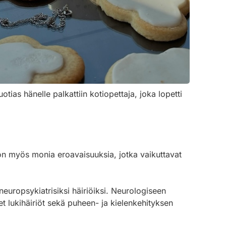
ias hänelle palkattiin kotiopettaja, joka lopetti
 on myös monia eroavaisuuksia, jotka vaikuttavat
europsykiatrisiksi häiriöiksi. Neurologiseen
t lukihäiriöt sekä puheen- ja kielenkehityksen