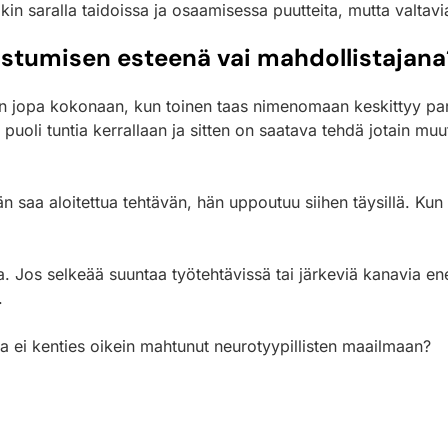
llakin saralla taidoissa ja osaamisessa puutteita, mutta valta
stumisen esteenä vai mahdollistajana
teon jopa kokonaan, kun toinen taas nimenomaan keskittyy pa
uoli tuntia kerrallaan ja sitten on saatava tehdä jotain muuta
än saa aloitettua tehtävän, hän uppoutuu siihen täysillä. K
a. Jos selkeää suuntaa työtehtävissä tai järkeviä kanavia en
.
kka ei kenties oikein mahtunut neurotyypillisten maailmaan?