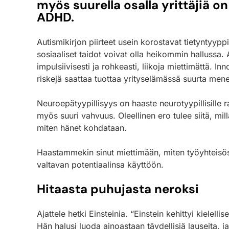
myös suurella osalla yrittäjiä o
ADHD.
Autismikirjon piirteet usein korostavat tietyntyypp
sosiaaliset taidot voivat olla heikommin hallussa.
impulsiivisesti ja rohkeasti, liikoja miettimättä. In
riskejä saattaa tuottaa yrityselämässä suurta mene
Neuroepätyypillisyys on haaste neurotyypillisille
myös suuri vahvuus. Oleellinen ero tulee siitä, mil
miten hänet kohdataan.
Haastammekin sinut miettimään, miten työyhteisös
valtavan potentiaalinsa käyttöön.
Hitaasta puhujasta neroksi
Ajattele hetki Einsteinia. “Einstein kehittyi kielelli
Hän halusi luoda ainoastaan täydellisiä lauseita, j