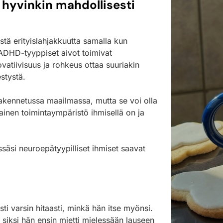
n hyvinkin mahdollisesti
istä erityislahjakkuutta samalla kun
 ADHD-tyyppiset aivot toimivat
novatiivisuus ja rohkeus ottaa suuriakin
stystä.
 rakennetussa maailmassa, mutta se voi olla
lainen toimintaympäristö ihmisellä on ja
säsi neuroepätyypilliset ihmiset saavat
sesti varsin hitaasti, minkä hän itse myönsi.
a siksi hän ensin mietti mielessään lauseen