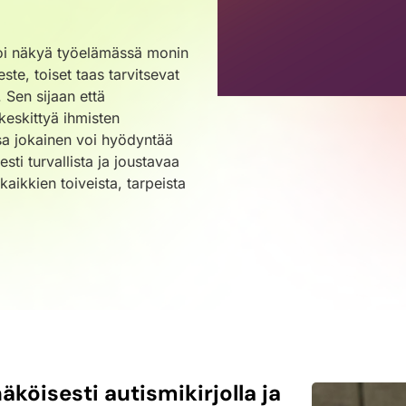
voi näkyä työelämässä monin
este, toiset taas tarvitsevat
. Sen sijaan että
keskittyä ihmisten
ssa jokainen voi hyödyntää
ti turvallista ja joustavaa
kaikkien toiveista, tarpeista
näköisesti autismikirjolla ja