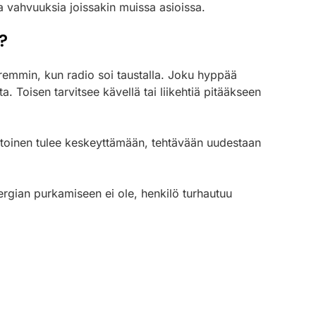
via vahvuuksia joissakin muissa asioissa.
?
remmin, kun radio soi taustalla. Joku hyppää
. Toisen tarvitsee kävellä tai liikehtiä pitääkseen
un toinen tulee keskeyttämään, tehtävään uudestaan
ergian purkamiseen ei ole, henkilö turhautuu