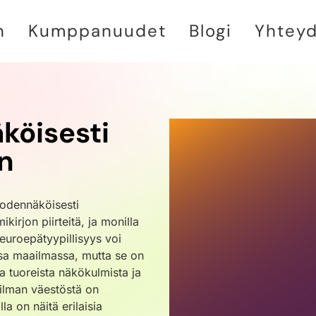
n
Kumppanuudet
Blogi
Yhtey
äköisesti
n
 todennäköisesti
ikirjon piirteitä, ja monilla
Neuroepätyypillisyys voi
ssa maailmassa, mutta se on
a tuoreista näkökulmista ja
ilman väestöstä on
la on näitä erilaisia