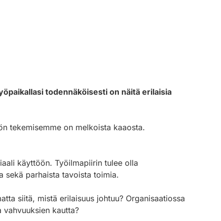
yöpaikallasi todennäköisesti on näitä erilaisia
a työn tekemisemme on melkoista kaaosta.
aali käyttöön. Työilmapiirin tulee olla
ta sekä parhaista tavoista toimia.
 siitä, mistä erilaisuus johtuu? Organisaatiossa
a vahvuuksien kautta?