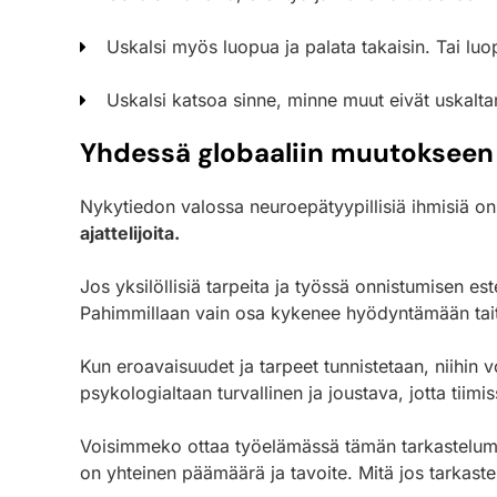
Uskalsi myös luopua ja palata takaisin. Tai luop
Uskalsi katsoa sinne, minne muut eivät uskaltan
Yhdessä globaaliin muutokseen
Nykytiedon valossa neuroepätyypillisiä ihmisiä 
ajattelijoita.
Jos yksilöllisiä tarpeita ja työssä onnistumisen e
Pahimmillaan vain osa kykenee hyödyntämään taito
Kun eroavaisuudet ja tarpeet tunnistetaan, niihin v
psykologialtaan turvallinen ja joustava, jotta tiim
Voisimmeko ottaa työelämässä tämän tarkasteluma
on yhteinen päämäärä ja tavoite. Mitä jos tarkas