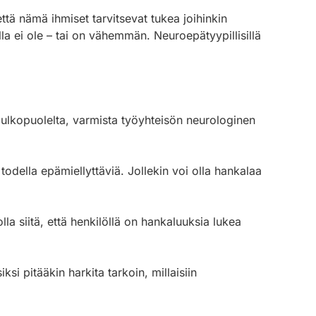
ttä nämä ihmiset tarvitsevat tukea joihinkin
la ei ole – tai on vähemmän. Neuroepätyypillisillä
n ulkopuolelta, varmista työyhteisön neurologinen
odella epämiellyttäviä. Jollekin voi olla hankalaa
lla siitä, että henkilöllä on hankaluuksia lukea
si pitääkin harkita tarkoin, millaisiin