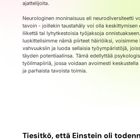
ajattelijoita.
Neurologinen moninaisuus eli neurodiversiteetti 
tavoin - joillekin taustahäly voi olla keskittymisen 
liikettä tai lyhytkestoisia työjaksoja onnistuakseen
luokittelisimme nämä piirteet häiriöiksi, voisimme 
vahvuuksiin ja luoda sellaisia työympäristöjä, joi
täyden potentiaalinsa. Tämä edellyttää psykologises
työilmapiiriä, jossa voidaan avoimesti keskustella 
ja parhaista tavoista toimia.
Tiesitkö, että Einstein oli toden