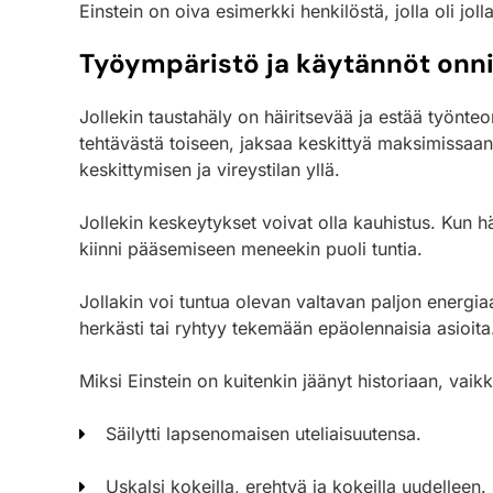
Einstein on oiva esimerkki henkilöstä, jolla oli jo
Työympäristö ja käytännöt onni
Jollekin taustahäly on häiritsevää ja estää työn
tehtävästä toiseen, jaksaa keskittyä maksimissaan p
keskittymisen ja vireystilan yllä.
Jollekin keskeytykset voivat olla kauhistus. Kun h
kiinni pääsemiseen meneekin puoli tuntia.
Jollakin voi tuntua olevan valtavan paljon energia
herkästi tai ryhtyy tekemään epäolennaisia asioita
Miksi Einstein on kuitenkin jäänyt historiaan, vai
Säilytti lapsenomaisen uteliaisuutensa.
Uskalsi kokeilla, erehtyä ja kokeilla uudelleen.