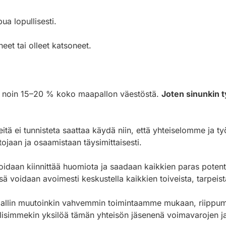
ua lopullisesti.
eet tai olleet katsoneet.
on noin 15–20 % koko maapallon väestöstä.
Joten sinunkin t
steitä ei tunnisteta saattaa käydä niin, että yhteiselomme j
jaan ja osaamistaan täysimittaisesti.
oidaan kiinnittää huomiota ja saadaan kaikkien paras potenti
issä voidaan avoimesti keskustella kaikkien toiveista, tarpeis
llin muutoinkin vahvemmin toimintaamme mukaan, riippumatta
telisimmekin yksilöä tämän yhteisön jäsenenä voimavarojen j