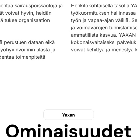
entää sairauspoissaoloja ja
Henkilökohtaisella tasolla YA
ät voivat hyvin, heidän
työkuormituksen hallinnass
ä tukee organisaation
työn ja vapaa-ajan välillä. 
ja voimavarojen tunnistamise
ammatillista kasvua. YAXAN 
 perustuen dataan eikä
kokonaisvaltaiseksi palveluks
työhyvinvoinnin tilasta ja
voivat kehittyä ja menestyä k
dentaa toimenpiteitä
Yaxan
Ominaisuudet