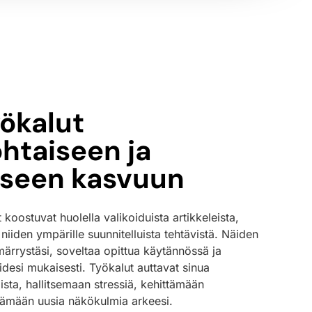
ökalut
htaiseen ja
iseen kasvuun
koostuvat huolella valikoiduista artikkeleista,
a niiden ympärille suunnitelluista tehtävistä. Näiden
ärrystäsi, soveltaa opittua käytännössä ja
teidesi mukaisesti. Työkalut auttavat sinua
sta, hallitsemaan stressiä, kehittämään
ytämään uusia näkökulmia arkeesi.