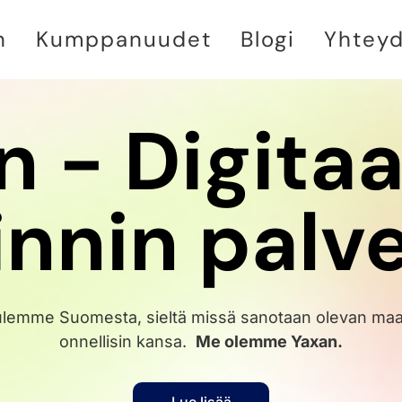
n
Kumppanuudet
Blogi
Yhtey
n - Digitaa
nnin palv
ulemme Suomesta, sieltä missä sanotaan olevan maa
onnellisin kansa.
Me olemme Yaxan.