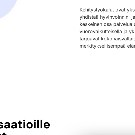
Kehitystyökalut ovat yk
yhdistää hyvinvoinnin, j
keskeinen osa palvelua 
vuorovaikutteisella ja y
tarjoavat kokonaisvaltai
merkityksellisempää el
saatioille