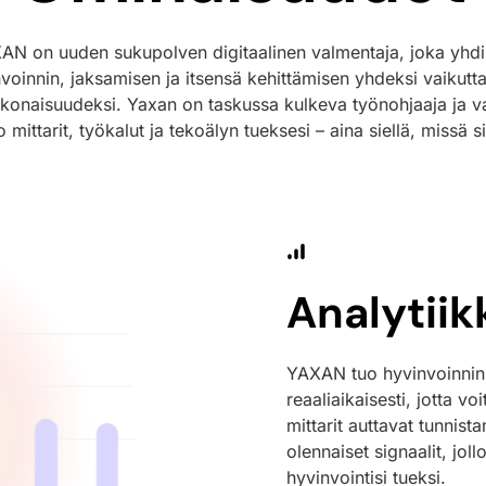
AN on uuden sukupolven digitaalinen valmentaja, joka yhdi
voinnin, jaksamisen ja itsensä kehittämisen yhdeksi vaikutt
konaisuudeksi. Yaxan on taskussa kulkeva työnohjaaja ja v
o mittarit, työkalut ja tekoälyn tueksesi – aina siellä, missä si
Analytiik
YAXAN tuo hyvinvoinnin 
reaaliaikaisesti, jotta v
mittarit auttavat tunnis
olennaiset signaalit, jol
hyvinvointisi tueksi.