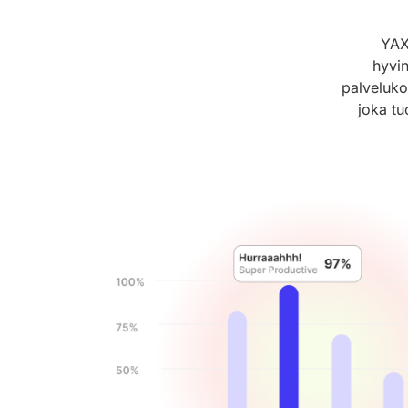
YAX
hyvin
palveluko
joka tu