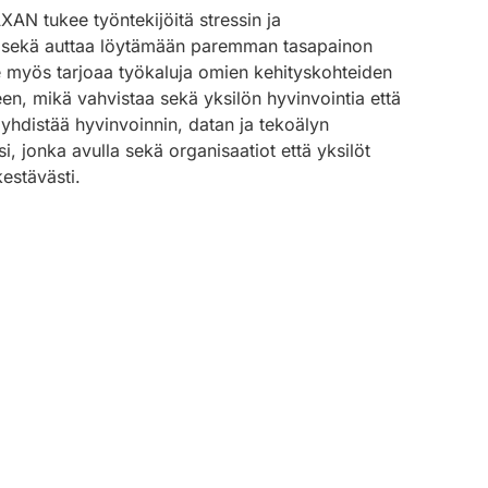
XAN tukee työntekijöitä stressin ja
a sekä auttaa löytämään paremman tasapainon
Se myös tarjoaa työkaluja omien kehityskohteiden
en, mikä vahvistaa sekä yksilön hyvinvointia että
yhdistää hyvinvoinnin, datan ja tekoälyn
i, jonka avulla sekä organisaatiot että yksilöt
estävästi.