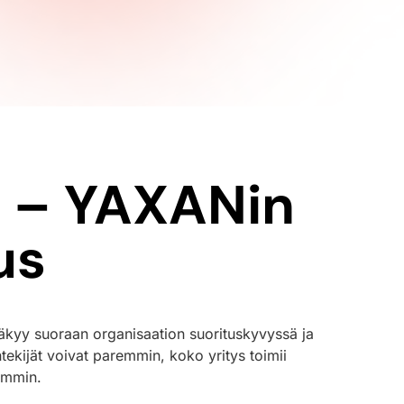
a – YAXANin
us
näkyy suoraan organisaation suorituskyvyssä ja
ekijät voivat paremmin, koko yritys toimii
semmin.