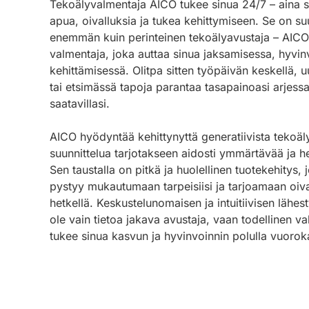
Tekoälyvalmentaja AICO tukee sinua 24/7 – aina sie
apua, oivalluksia ja tukea kehittymiseen. Se on s
enemmän kuin perinteinen tekoälyavustaja – AICO
valmentaja, joka auttaa sinua jaksamisessa, hyvinv
kehittämisessä. Olitpa sitten työpäivän keskellä,
tai etsimässä tapoja parantaa tasapainoasi arjess
saatavillasi.
AICO hyödyntää kehittynyttä generatiivista tekoäly
suunnittelua tarjotakseen aidosti ymmärtävää ja h
Sen taustalla on pitkä ja huolellinen tuotekehitys,
pystyy mukautumaan tarpeisiisi ja tarjoamaan oival
hetkellä. Keskustelunomaisen ja intuitiivisen lähes
ole vain tietoa jakava avustaja, vaan todellinen 
tukee sinua kasvun ja hyvinvoinnin polulla vuoro