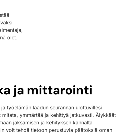
stää
avaksi
almentaja,
nä olet.
ka ja mittarointi
ja työelämän laadun seurannan ulottuvillesi
oit mitata, ymmärtää ja kehittyä jatkuvasti. Älykkäät
tamaan jaksamisen ja kehityksen kannalta
loin voit tehdä tietoon perustuvia päätöksiä oman