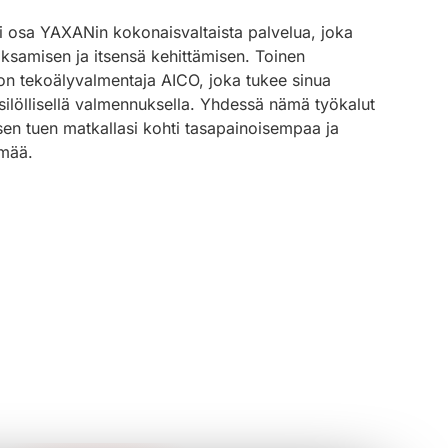
si osa YAXANin kokonaisvaltaista palvelua, joka
aksamisen ja itsensä kehittämisen. Toinen
on tekoälyvalmentaja AICO, joka tukee sinua
ksilöllisellä valmennuksella. Yhdessä nämä työkalut
sen tuen matkallasi kohti tasapainoisempaa ja
ämää.