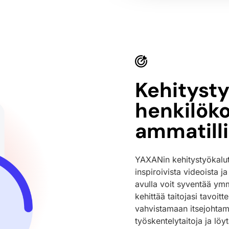
Kehitysty
henkilöko
ammatill
YAXANin kehitystyökalut 
inspiroivista videoista j
avulla voit syventää ymm
kehittää taitojasi tavoit
vahvistamaan itsejohtami
työskentelytaitoja ja lö