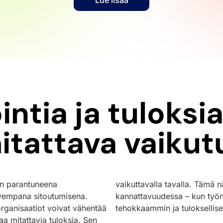
Lue lisää
intia ja tuloksi
itattava vaikut
in parantuneena
vaikuttavalla tavalla. Tämä 
hvempana sitoutumisena.
kannattavuudessa – kun työnt
organisaatiot voivat vähentää
tehokkaammin ja tulokselli
aa mitattavia tuloksia. Sen