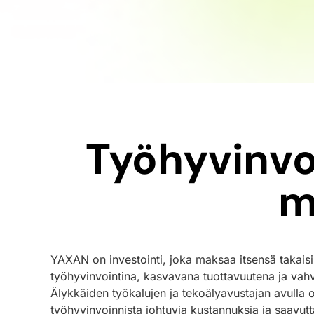
Työhyvinvo
m
YAXAN on investointi, joka maksaa itsensä takais
työhyvinvointina, kasvavana tuottavuutena ja va
Älykkäiden työkalujen ja tekoälyavustajan avulla 
työhyvinvoinnista johtuvia kustannuksia ja saavutt