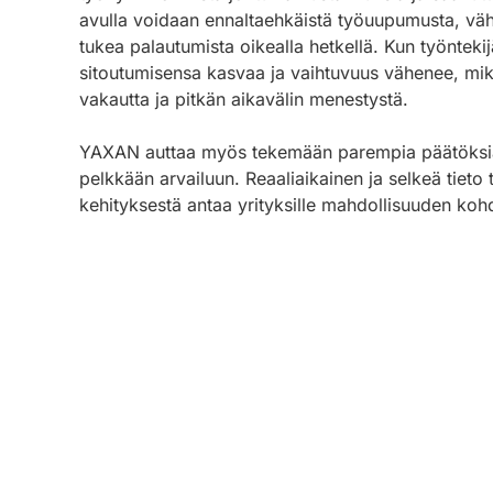
avulla voidaan ennaltaehkäistä työuupumusta, väh
tukea palautumista oikealla hetkellä. Kun työntekij
sitoutumisensa kasvaa ja vaihtuvuus vähenee, mik
vakautta ja pitkän aikavälin menestystä.
YAXAN auttaa myös tekemään parempia päätöksiä
pelkkään arvailuun. Reaaliaikainen ja selkeä tieto 
kehityksestä antaa yrityksille mahdollisuuden koh