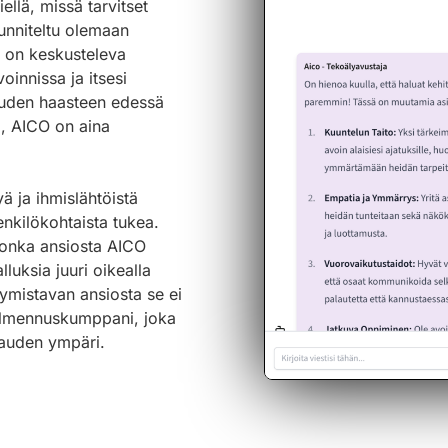
llä, missä tarvitset
uunniteltu olemaan
 on keskusteleva
oinnissa ja itsesi
 uuden haasteen edessä
a, AICO on aina
ä ja ihmislähtöistä
enkilökohtaista tukea.
 jonka ansiosta AICO
luksia juuri oikealla
tymistavan ansiosta se ei
valmennuskumppani, joka
kauden ympäri.