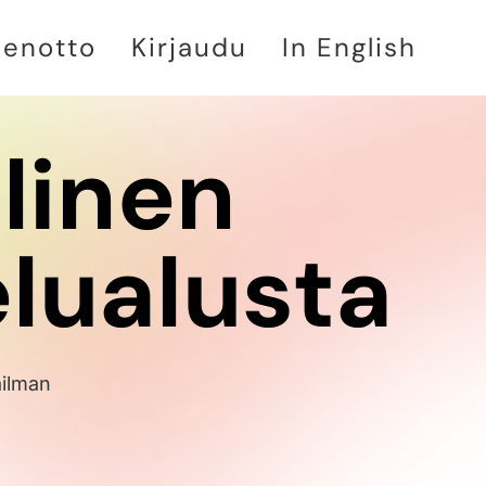
denotto
Kirjaudu
In English
linen
elualusta
ilman