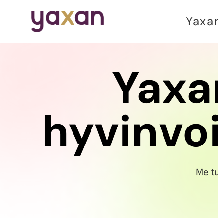
Yaxa
Yaxa
hyvinvoi
Me t